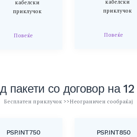
кабелски
кабелски
приклучок
приклучок
Повеќе
Повеќе
д пакети со договор на 1
Бесплатен приклучок >>Неограничен сообраќај
PSP.INT750
PSP.INT850