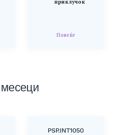
приклучок
Повеќе
2 месеци
PSP.INT1050