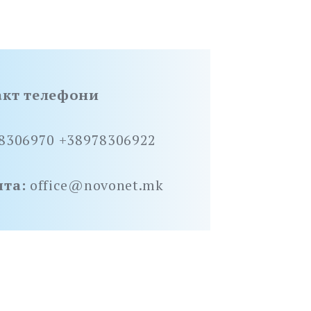
акт телефони
8306970 +38978306922
шта:
office@novonet.mk