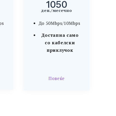
1050
ден./месечно
ps
До 50Mbps/10Mbps
Достапна само
со кабелски
приклучок
Повеќе