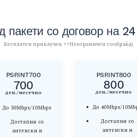
д пакети со договор на 2
Бесплатен приклучок >>Неограничен сообраќај
PSP.INT700
PSP.INT800
800
700
ден./месечно
ден./месечно
До 40Mbps/10Mb
До 30Mbps/10Mbps
Достапни со
Достапни со
антенски и
антенски и