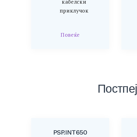
кабелски
приклучок
Повеќе
Постпеј
PSP.INT650