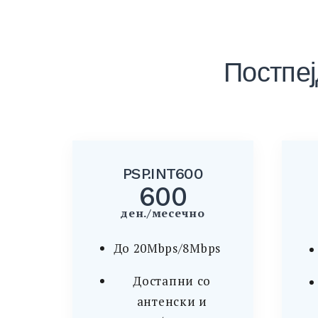
Постпеј
PSP.INT600
600
ден./месечно
До 20Mbps/8Mbps
Достапни со
антенски и