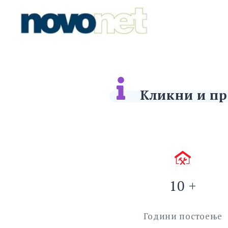
Skip
Novonet Internet Company
to
content
Кликни и пр
10 +
Години постоење